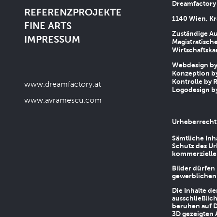
Dreamfactory
REFERENZPROJEKTE
1140 Wien, Kr
FINE ARTS
Zuständige Au
IMPRESSUM
Magistratische
Wirtschaftsk
Webdesign by 
Konzeption by
Kontrolle by R
www.dreamfactory.at
Logodesign by
www.avramescu.com
Urheberrecht
Sämtliche Inh
Schutz des Ur
kommerziellen
Bilder dürfen
gewerblichen
Die Inhalte d
ausschließlic
beruhen auf D
3D gezeigten 