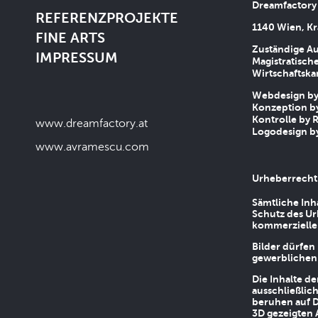
Dreamfactory
REFERENZPROJEKTE
1140 Wien, Kr
FINE ARTS
Zuständige Au
IMPRESSUM
Magistratische
Wirtschaftsk
Webdesign by 
Konzeption by
Kontrolle by R
www.dreamfactory.at
Logodesign by
www.avramescu.com
Urheberrecht
Sämtliche Inh
Schutz des Ur
kommerziellen
Bilder dürfen
gewerblichen
Die Inhalte d
ausschließlic
beruhen auf D
3D gezeigten 