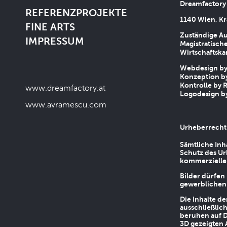
Dreamfactory
REFERENZPROJEKTE
1140 Wien, Kr
FINE ARTS
Zuständige Au
IMPRESSUM
Magistratische
Wirtschaftsk
Webdesign by 
Konzeption by
Kontrolle by R
www.dreamfactory.at
Logodesign by
www.avramescu.com
Urheberrecht
Sämtliche Inh
Schutz des Ur
kommerziellen
Bilder dürfen
gewerblichen
Die Inhalte d
ausschließlic
beruhen auf D
3D gezeigten 