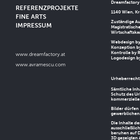
Dreamfactory
REFERENZPROJEKTE
1140 Wien, Kr
FINE ARTS
Zuständige Au
IMPRESSUM
Magistratische
Wirtschaftsk
Webdesign by 
Konzeption by
Kontrolle by R
www.dreamfactory.at
Logodesign by
www.avramescu.com
Urheberrecht
Sämtliche Inh
Schutz des Ur
kommerziellen
Bilder dürfen
gewerblichen
Die Inhalte d
ausschließlic
beruhen auf D
3D gezeigten 