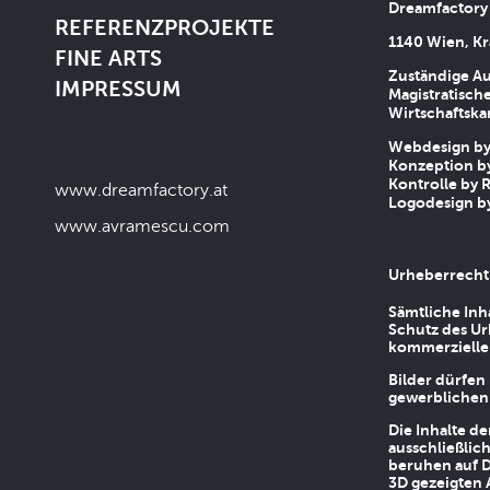
Dreamfactory
REFERENZPROJEKTE
1140 Wien, Kr
FINE ARTS
Zuständige Au
IMPRESSUM
Magistratische
Wirtschaftsk
Webdesign by 
Konzeption by
Kontrolle by R
www.dreamfactory.at
Logodesign by
www.avramescu.com
Urheberrecht
Sämtliche Inh
Schutz des Ur
kommerziellen
Bilder dürfen
gewerblichen
Die Inhalte d
ausschließlic
beruhen auf D
3D gezeigten 