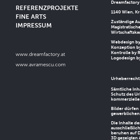
Dreamfactory
REFERENZPROJEKTE
1140 Wien, Kr
FINE ARTS
Zuständige Au
IMPRESSUM
Magistratische
Wirtschaftsk
Webdesign by 
Konzeption by
Kontrolle by R
www.dreamfactory.at
Logodesign by
www.avramescu.com
Urheberrecht
Sämtliche Inh
Schutz des Ur
kommerziellen
Bilder dürfen
gewerblichen
Die Inhalte d
ausschließlic
beruhen auf D
3D gezeigten 