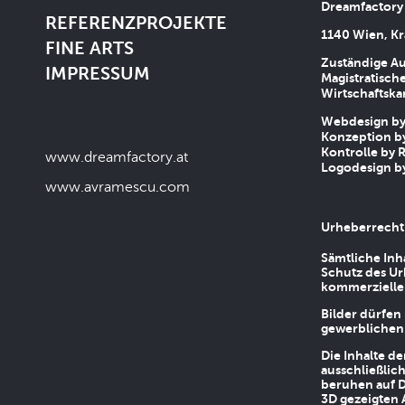
Dreamfactory
REFERENZPROJEKTE
1140 Wien, Kr
FINE ARTS
Zuständige Au
IMPRESSUM
Magistratische
Wirtschaftsk
Webdesign by 
Konzeption by
Kontrolle by R
www.dreamfactory.at
Logodesign by
www.avramescu.com
Urheberrecht
Sämtliche Inh
Schutz des Ur
kommerziellen
Bilder dürfen
gewerblichen
Die Inhalte d
ausschließlic
beruhen auf D
3D gezeigten 