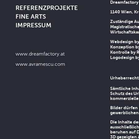
Dreamfactory
REFERENZPROJEKTE
1140 Wien, Kr
FINE ARTS
Zuständige Au
IMPRESSUM
Magistratische
Wirtschaftsk
Webdesign by 
Konzeption by
Kontrolle by R
www.dreamfactory.at
Logodesign by
www.avramescu.com
Urheberrecht
Sämtliche Inh
Schutz des Ur
kommerziellen
Bilder dürfen
gewerblichen
Die Inhalte d
ausschließlic
beruhen auf D
3D gezeigten 