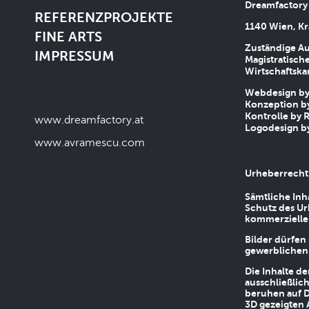
Dreamfactory
REFERENZPROJEKTE
1140 Wien, Kr
FINE ARTS
Zuständige Au
IMPRESSUM
Magistratische
Wirtschaftsk
Webdesign by 
Konzeption by
Kontrolle by R
www.dreamfactory.at
Logodesign by
www.avramescu.com
Urheberrecht
Sämtliche Inh
Schutz des Ur
kommerziellen
Bilder dürfen
gewerblichen
Die Inhalte d
ausschließlic
beruhen auf D
3D gezeigten 