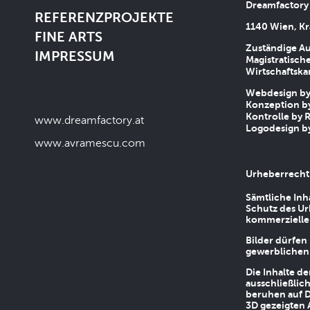
Dreamfactory
REFERENZPROJEKTE
1140 Wien, Kr
FINE ARTS
Zuständige Au
IMPRESSUM
Magistratische
Wirtschaftsk
Webdesign by 
Konzeption by
Kontrolle by R
www.dreamfactory.at
Logodesign by
www.avramescu.com
Urheberrecht
Sämtliche Inh
Schutz des Ur
kommerziellen
Bilder dürfen
gewerblichen
Die Inhalte d
ausschließlic
beruhen auf D
3D gezeigten 