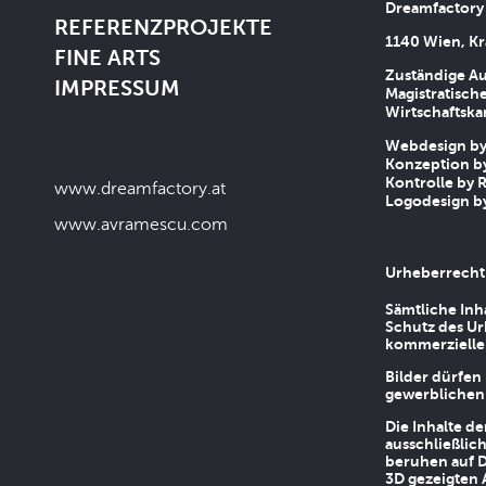
Dreamfactory
REFERENZPROJEKTE
1140 Wien, Kr
FINE ARTS
Zuständige Au
IMPRESSUM
Magistratische
Wirtschaftsk
Webdesign by 
Konzeption by
Kontrolle by R
www.dreamfactory.at
Logodesign by
www.avramescu.com
Urheberrecht
Sämtliche Inh
Schutz des Ur
kommerziellen
Bilder dürfen
gewerblichen
Die Inhalte d
ausschließlic
beruhen auf D
3D gezeigten 