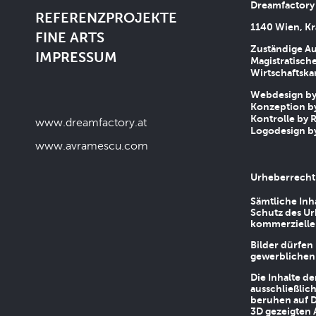
Dreamfactory
REFERENZPROJEKTE
1140 Wien, Kr
FINE ARTS
Zuständige Au
IMPRESSUM
Magistratische
Wirtschaftsk
Webdesign by 
Konzeption by
Kontrolle by R
www.dreamfactory.at
Logodesign by
www.avramescu.com
Urheberrecht
Sämtliche Inh
Schutz des Ur
kommerziellen
Bilder dürfen
gewerblichen
Die Inhalte d
ausschließlic
beruhen auf D
3D gezeigten 