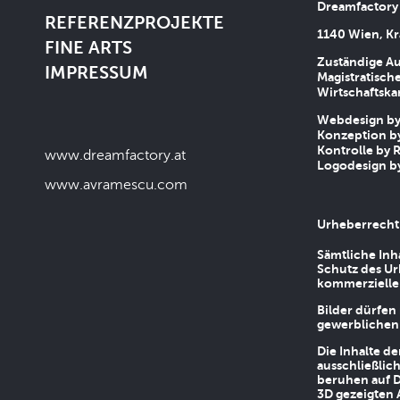
Dreamfactory
REFERENZPROJEKTE
1140 Wien, Kr
FINE ARTS
Zuständige Au
IMPRESSUM
Magistratische
Wirtschaftsk
Webdesign by 
Konzeption by
Kontrolle by R
www.dreamfactory.at
Logodesign by
www.avramescu.com
Urheberrecht
Sämtliche Inh
Schutz des Ur
kommerziellen
Bilder dürfen
gewerblichen
Die Inhalte d
ausschließlic
beruhen auf D
3D gezeigten 