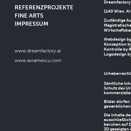
Dreamfactory
REFERENZPROJEKTE
1140 Wien, Kr
FINE ARTS
Zuständige Au
IMPRESSUM
Magistratische
Wirtschaftsk
Webdesign by 
Konzeption by
Kontrolle by R
www.dreamfactory.at
Logodesign by
www.avramescu.com
Urheberrecht
Sämtliche Inh
Schutz des Ur
kommerziellen
Bilder dürfen
gewerblichen
Die Inhalte d
ausschließlic
beruhen auf D
3D gezeigten 