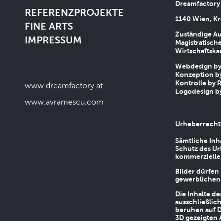
Dreamfactory
REFERENZPROJEKTE
1140 Wien, Kr
FINE ARTS
Zuständige Au
IMPRESSUM
Magistratische
Wirtschaftsk
Webdesign by 
Konzeption by
Kontrolle by R
www.dreamfactory.at
Logodesign by
www.avramescu.com
Urheberrecht
Sämtliche Inh
Schutz des Ur
kommerziellen
Bilder dürfen
gewerblichen
Die Inhalte d
ausschließlic
beruhen auf D
3D gezeigten 