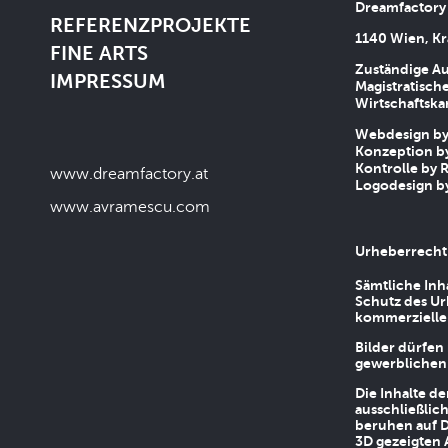
Dreamfactory
REFERENZPROJEKTE
1140 Wien, Kr
FINE ARTS
Zuständige Au
IMPRESSUM
Magistratische
Wirtschaftsk
Webdesign by 
Konzeption by
Kontrolle by R
www.dreamfactory.at
Logodesign by
www.avramescu.com
Urheberrecht
Sämtliche Inh
Schutz des Ur
kommerziellen
Bilder dürfen
gewerblichen
Die Inhalte d
ausschließlic
beruhen auf D
3D gezeigten 