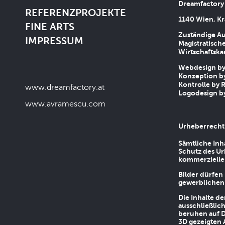
Dreamfactory
REFERENZPROJEKTE
1140 Wien, Kr
FINE ARTS
Zuständige Au
IMPRESSUM
Magistratische
Wirtschaftsk
Webdesign by 
Konzeption by
Kontrolle by R
www.dreamfactory.at
Logodesign by
www.avramescu.com
Urheberrecht
Sämtliche Inh
Schutz des Ur
kommerziellen
Bilder dürfen
gewerblichen
Die Inhalte d
ausschließlic
beruhen auf D
3D gezeigten 