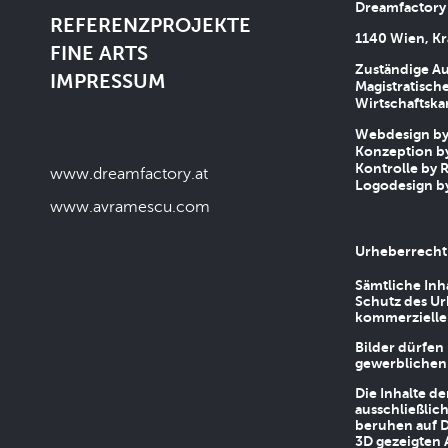
Dreamfactory
REFERENZPROJEKTE
1140 Wien, Kr
FINE ARTS
Zuständige Au
IMPRESSUM
Magistratische
Wirtschaftsk
Webdesign by 
Konzeption by
Kontrolle by R
www.dreamfactory.at
Logodesign by
www.avramescu.com
Urheberrecht
Sämtliche Inh
Schutz des Ur
kommerziellen
Bilder dürfen
gewerblichen
Die Inhalte d
ausschließlic
beruhen auf D
3D gezeigten 