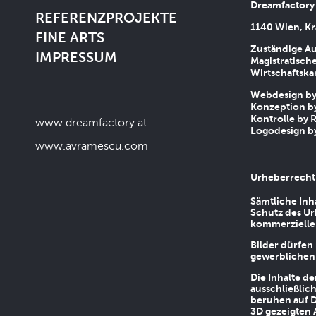
Dreamfactory
REFERENZPROJEKTE
1140 Wien, Kr
FINE ARTS
Zuständige Au
IMPRESSUM
Magistratische
Wirtschaftsk
Webdesign by 
Konzeption by
Kontrolle by R
www.dreamfactory.at
Logodesign by
www.avramescu.com
Urheberrecht
Sämtliche Inh
Schutz des Ur
kommerziellen
Bilder dürfen
gewerblichen
Die Inhalte d
ausschließlic
beruhen auf D
3D gezeigten 