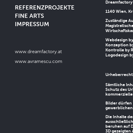
Dreamfactory
REFERENZPROJEKTE
1140 Wien, Kr
FINE ARTS
Zuständige Au
IMPRESSUM
Magistratische
Wirtschaftsk
Webdesign by 
Konzeption by
Kontrolle by R
www.dreamfactory.at
Logodesign by
www.avramescu.com
Urheberrecht
Sämtliche Inh
Schutz des Ur
kommerziellen
Bilder dürfen
gewerblichen
Die Inhalte d
ausschließlic
beruhen auf D
3D gezeigten 