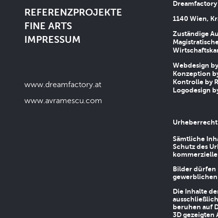
Dreamfactory
REFERENZPROJEKTE
1140 Wien, Kr
FINE ARTS
Zuständige Au
IMPRESSUM
Magistratische
Wirtschaftsk
Webdesign by 
Konzeption by
Kontrolle by R
www.dreamfactory.at
Logodesign by
www.avramescu.com
Urheberrecht
Sämtliche Inh
Schutz des Ur
kommerziellen
Bilder dürfen
gewerblichen
Die Inhalte d
ausschließlic
beruhen auf D
3D gezeigten 