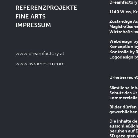
Dreamfactory
REFERENZPROJEKTE
1140 Wien, Kr
FINE ARTS
Zuständige Au
IMPRESSUM
Magistratische
Wirtschaftsk
Webdesign by 
Konzeption by
Kontrolle by R
www.dreamfactory.at
Logodesign by
www.avramescu.com
Urheberrecht
Sämtliche Inh
Schutz des Ur
kommerziellen
Bilder dürfen
gewerblichen
Die Inhalte d
ausschließlic
beruhen auf D
3D gezeigten 