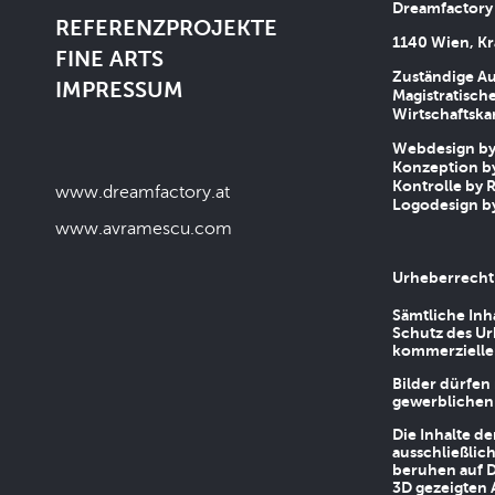
Dreamfactory
REFERENZPROJEKTE
1140 Wien, Kr
FINE ARTS
Zuständige Au
IMPRESSUM
Magistratische
Wirtschaftsk
Webdesign by 
Konzeption by
Kontrolle by R
www.dreamfactory.at
Logodesign by
www.avramescu.com
Urheberrecht
Sämtliche Inh
Schutz des Ur
kommerziellen
Bilder dürfen
gewerblichen
Die Inhalte d
ausschließlic
beruhen auf D
3D gezeigten 