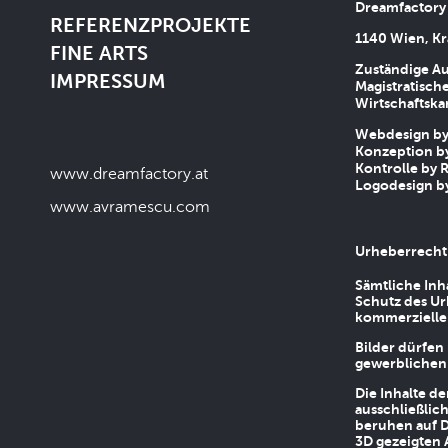
Dreamfactory
REFERENZPROJEKTE
1140 Wien, Kr
FINE ARTS
Zuständige Au
IMPRESSUM
Magistratische
Wirtschaftsk
Webdesign by 
Konzeption by
Kontrolle by R
www.dreamfactory.at
Logodesign by
www.avramescu.com
Urheberrecht
Sämtliche Inh
Schutz des Ur
kommerziellen
Bilder dürfen
gewerblichen
Die Inhalte d
ausschließlic
beruhen auf D
3D gezeigten 