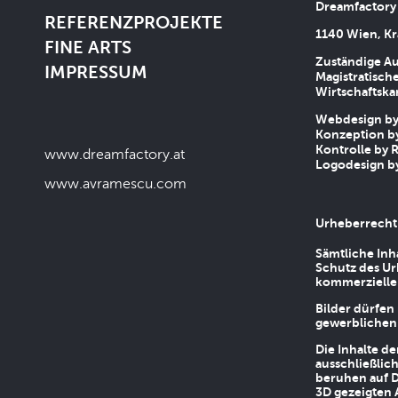
Dreamfactory
REFERENZPROJEKTE
1140 Wien, Kr
FINE ARTS
Zuständige Au
IMPRESSUM
Magistratische
Wirtschaftsk
Webdesign by 
Konzeption by
Kontrolle by R
www.dreamfactory.at
Logodesign by
www.avramescu.com
Urheberrecht
Sämtliche Inh
Schutz des Ur
kommerziellen
Bilder dürfen
gewerblichen
Die Inhalte d
ausschließlic
beruhen auf D
3D gezeigten 